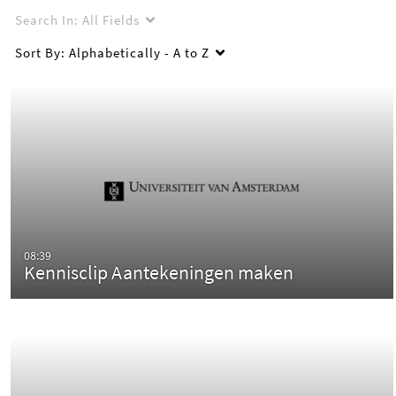
Search In:
All Fields
Sort By:
Alphabetically - A to Z
08:39
Kennisclip Aantekeningen maken