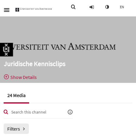
EN
Juridische Kennisclips
Show Details
Public, Restricted And Moderated
24 Media
24
Media
6
Members
Managers
Moderators
Filters