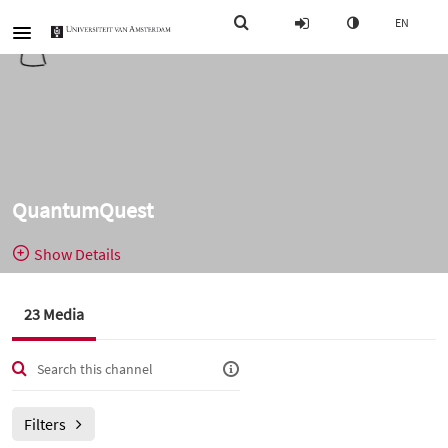
EN
QuantumQuest
Show Details
Public, Restricted
Preview video
23 Media
23
Media
4
Members
- Online
Managers
lesprogramma Wiskunde middelbare scholieren
Filters