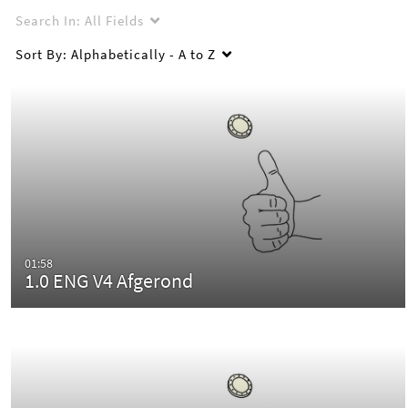
Search In:
All Fields
Sort By:
Alphabetically - A to Z
01:58
1.0 ENG V4 Afgerond