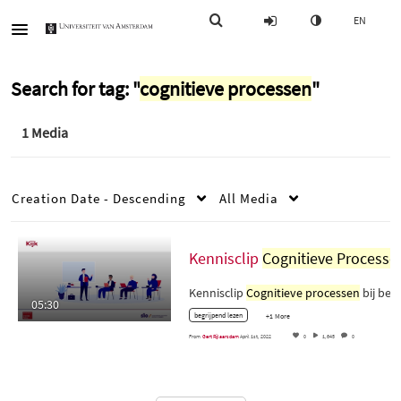
EN
Search for tag: "
cognitieve processen
"
1 Media
Creation Date - Descending
All Media
Kennisclip
Cognitieve Processen
Kennisclip
Cognitieve processen
bij begrijpend…
05:30
begrijpend lezen
+1 More
From
Gert Rijlaarsdam
April 1st, 2022
0
1,645
0