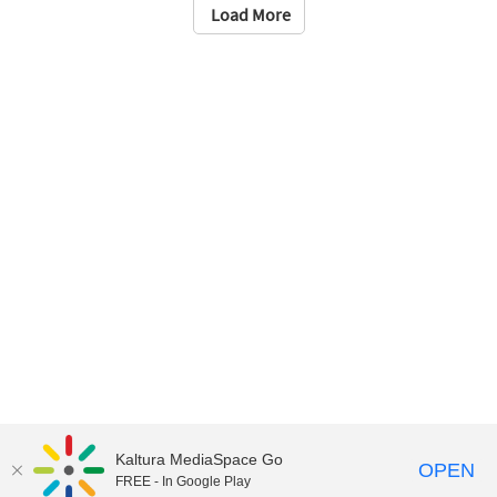
Load More
Kaltura MediaSpace Go
OPEN
FREE - In Google Play
Kaltura Privacy Notices
ICT in onderwijs en onderzoek
>
Video in